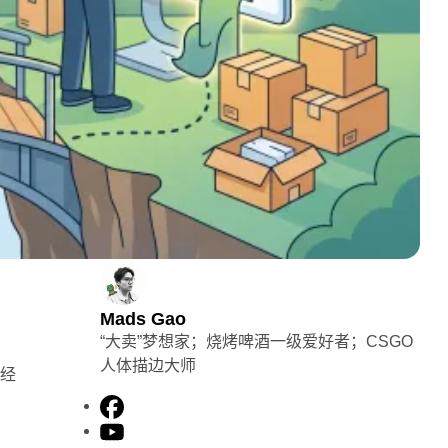
Mads Gao
“大卖”梦想家；烧烤啤酒一级爱好者；CSGO
人体描边大师
已经
F
a
Y