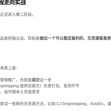
程走向实战
们正式进入第二阶段。
直品类的独立站，目标是
做出一个可以稳定盈利的、无货源垂直
，本质上是：
的营销推广，也就是
成交
这一步
Dropshipping 或供应链方）负责打包、发货环节
仓
，由中国本土完成发货
一些新的无货源方法，比如 CJ Dropshipping、AutoDs，
。