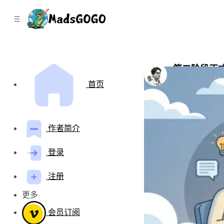
C
S
o
i
d
n
e
t
b
e
n
a
第二阶段正
r
t
by
Mads Gao
•
四
首页
作者简介
登录
注册
更多
会员订阅