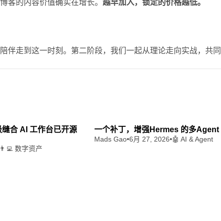
为博客的内容价值确实在增长。
越早加入，锁定的价格越低。
够陪伴走到这一时刻。第二阶段，我们一起从理论走向实战，共
8 min read
4
 超级缝合 AI 工作台已开源
一个补丁，增强Hermes 的多Agen
Mads Gao
•
6月 27, 2026
•
🤖 AI & Agent
👨‍💻 数字资产
粤公网安备44010502003415号
湘ICP备2025120695号-1