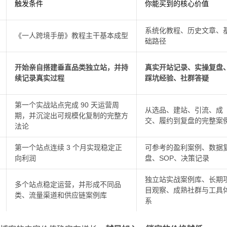
触发条件
你能买到的核心价值
系统化教程、历史文章、
《一人跨境手册》教程主干基本成型
础路径
开始亲自搭建垂直品类独立站，并持
真实开站记录、实操复盘
续记录真实过程
踩坑经验、社群答疑
第一个实战站点完成 90 天运营周
从选品、建站、引流、成
期，并沉淀出可规模化复制的完整方
交、履约到复盘的完整案
法论
第一个站点连续 3 个月实现稳定正
可参考的盈利案例、数据
向利润
盘、SOP、决策记录
独立站实战案例库、长期
多个站点稳定运营，并形成不同品
目观察、成熟社群与工具
类、流量渠道和供应链案例库
系