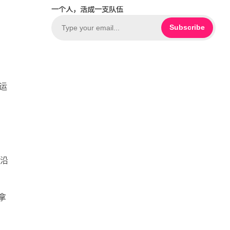
c
o
一个人，活成一支队伍
e
u
b
T
Subscribe
o
u
o
b
k
e
运
，
全沿
拿