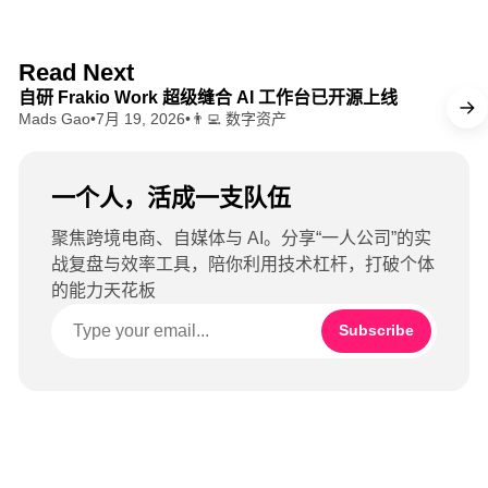
b
T
o
u
o
b
8 min read
Read Next
k
e
自研 Frakio Work 超级缝合 AI 工作台已开源上线
Mads Gao
•
7月 19, 2026
•
👨‍💻 数字资产
一个人，活成一支队伍
聚焦跨境电商、自媒体与 AI。分享“一人公司”的实
战复盘与效率工具，陪你利用技术杠杆，打破个体
的能力天花板
Subscribe