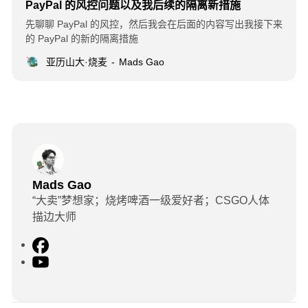
PayPal 的风控问题以及我后续的隔离新措施
先聊聊 PayPal 的风控，然后我会在后面的内容写出我接下来
的 PayPal 的新的隔离措施
亚历山大·烧麦
Mads Gao
Mads Gao
“大卖”梦想家；烧烤啤酒一级爱好者；CSGO人体
描边大师
F
a
Y
c
o
e
u