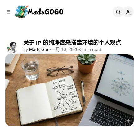
C
S
o
i
d
n
e
t
b
e
n
a
关于 IP 的纯净度来搭建环境的个人观点
r
t
by
Mads Gao
•
一月 10, 2026
•
3 min read
Comments
Share
📘 一人跨境手册