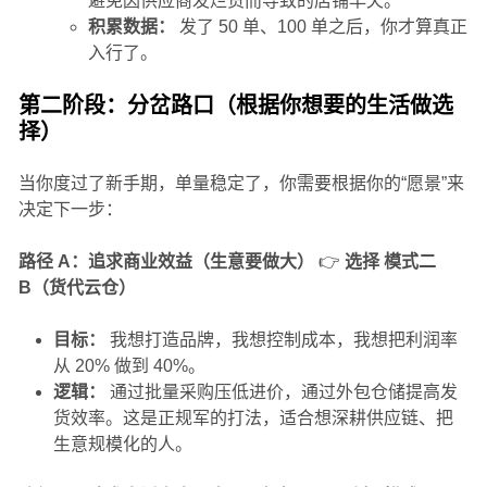
避免因供应商发烂货而导致的店铺早夭。
积累数据：
发了 50 单、100 单之后，你才算真正
入行了。
第二阶段：分岔路口（根据你想要的生活做选
择）
当你度过了新手期，单量稳定了，你需要根据你的“愿景”来
决定下一步：
路径 A：追求商业效益（生意要做大）
👉
选择 模式二
B（货代云仓）
目标：
我想打造品牌，我想控制成本，我想把利润率
从 20% 做到 40%。
逻辑：
通过批量采购压低进价，通过外包仓储提高发
货效率。这是正规军的打法，适合想深耕供应链、把
生意规模化的人。