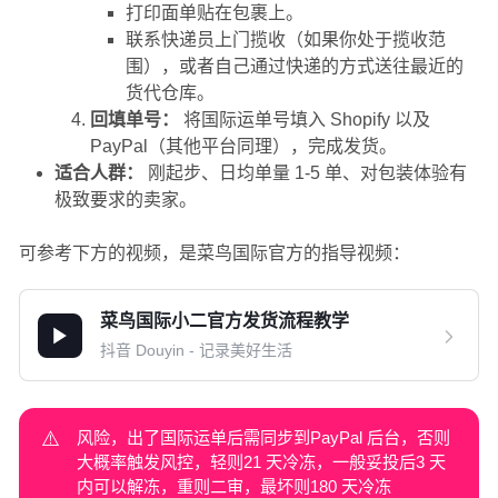
打印面单贴在包裹上。
联系快递员上门揽收（如果你处于揽收范
围），或者自己通过快递的方式送往最近的
货代仓库。
回填单号：
将国际运单号填入 Shopify 以及
PayPal（其他平台同理），完成发货。
适合人群：
刚起步、日均单量 1-5 单、对包装体验有
极致要求的卖家。
可参考下方的视频，是菜鸟国际官方的指导视频：
菜鸟国际小二官方发货流程教学
抖音 Douyin - 记录美好生活
⚠️
风险，出了国际运单后需同步到PayPal 后台，否则
大概率触发风控，轻则21 天冷冻，一般妥投后3 天
内可以解冻，重则二审，最坏则180 天冷冻