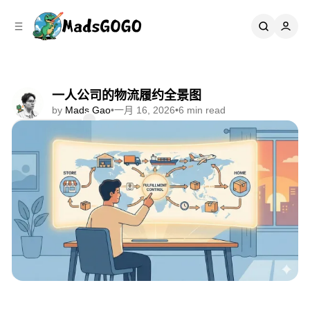
C
S
o
i
d
n
e
t
b
e
n
a
一人公司的物流履约全景图
r
t
by
Mads Gao
•
一月 16, 2026
•
6 min read
Comments
Share
📘 一人跨境手册