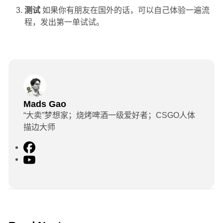
测试
如果你有朋友在国外的话，可以自己体验一遍流
程，发出第一单试试。
Mads Gao
“大卖”梦想家；烧烤啤酒一级爱好者；CSGO人体
描边大师
F
a
Y
c
o
e
u
b
T
o
u
o
b
8 min read