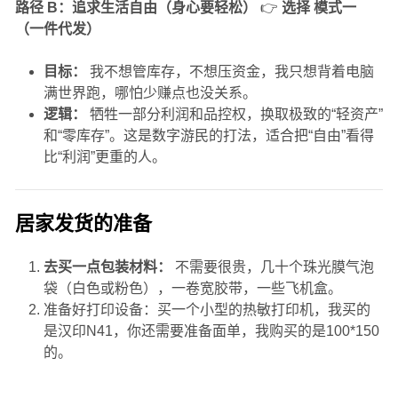
路径 B：追求生活自由（身心要轻松）
👉
选择 模式一
（一件代发）
目标：
我不想管库存，不想压资金，我只想背着电脑
满世界跑，哪怕少赚点也没关系。
逻辑：
牺牲一部分利润和品控权，换取极致的“轻资产”
和“零库存”。这是数字游民的打法，适合把“自由”看得
比“利润”更重的人。
居家发货的准备
去买一点包装材料：
不需要很贵，几十个珠光膜气泡
袋（白色或粉色），一卷宽胶带，一些飞机盒。
准备好打印设备：买一个小型的热敏打印机，我买的
是汉印N41，你还需要准备面单，我购买的是100*150
的。