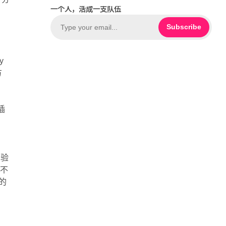
c
o
一个人，活成一支队伍
e
u
b
T
Subscribe
o
u
o
b
y
k
e
方
插
场验
样不
的