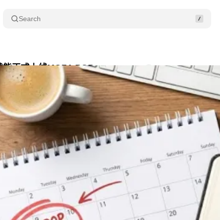
Search
能正式上线MOZA POP
Comments
Share
月 10, 2025
•
3 min read