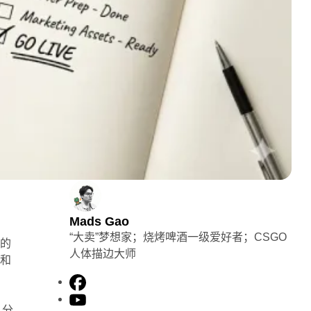
Mads Gao
“大卖”梦想家；烧烤啤酒一级爱好者；CSGO
块的
人体描边大师
影和
F
a
Y
、分