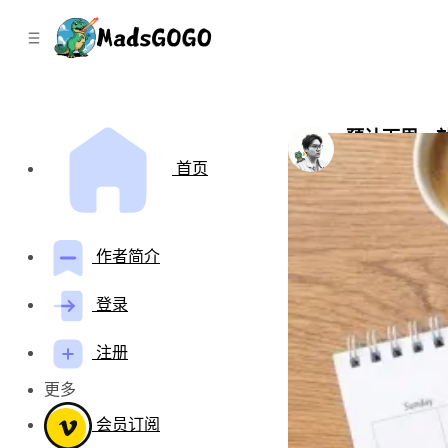
C
S
o
i
d
n
e
t
b
e
n
a
预计下周一就
r
t
by
Mads Gao
•
八
首页
作者简介
登录
注册
更多
会员订阅