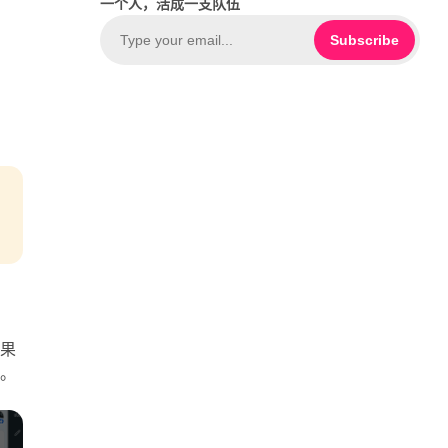
一个人，活成一支队伍
e
u
b
T
Subscribe
o
u
o
b
k
e
如果
宜。