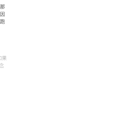
搞那
，因
本跑
如果
念