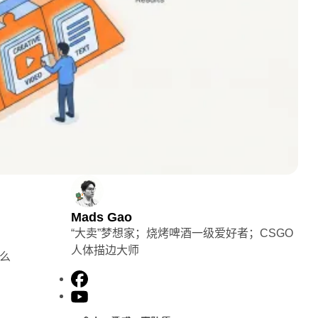
Mads Gao
“大卖”梦想家；烧烤啤酒一级爱好者；CSGO
人体描边大师
那么
F
a
Y
c
o