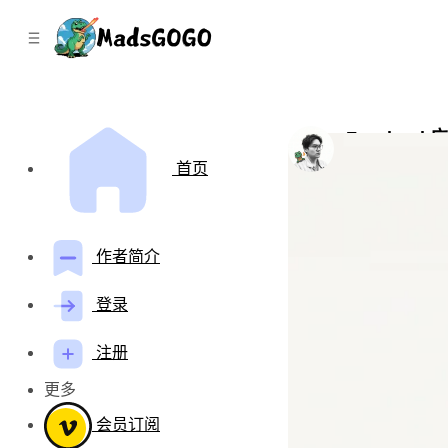
C
S
o
i
d
n
e
t
b
e
n
a
Facebo
r
t
by
Mads Gao
•
四
首页
作者简介
登录
注册
更多
会员订阅