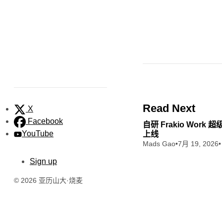
Read Next
X
Facebook
自研 Frakio Work
YouTube
上线
Mads Gao
•
7月 19, 2026
•
Sign up
© 2026 亚历山大·烧麦