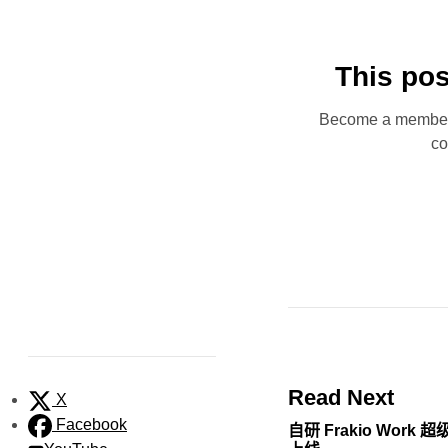
This pos
Become a member n
co
Read Next
X
Facebook
自研 Frakio Work