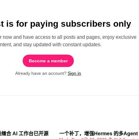
t is for paying subscribers only
ow and have access to all posts and pages, enjoy exclusive
ntent, and stay updated with constant updates.
Become a member
Already have an account?
Sign in
8 min read
4
 超级缝合 AI 工作台已开源
一个补丁，增强Hermes 的多Agen