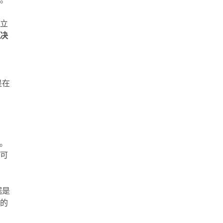
，立
做决
克
是在
。
，可
据是
显的