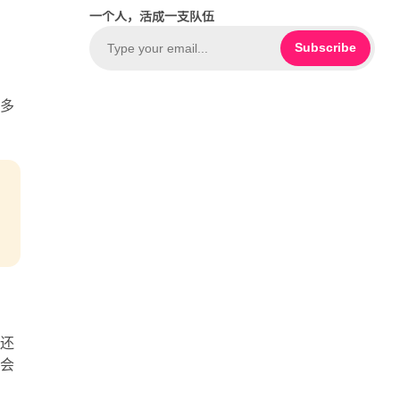
c
o
一个人，活成一支队伍
e
u
b
T
Subscribe
o
u
o
b
不多
k
e
评还
也会