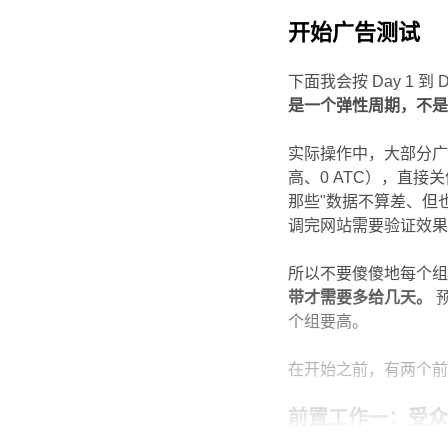
开始广告测试
下面我会按 Day 1 
是一个弹性周期，不是
实际操作中，大部分广告
高、0 ATC），直接
那些"数据不算差、但
调完网站需要验证效
所以不要傻傻地每个组都
带才需要多给几天。
个组要高。
在开始之前，有两个
前置工作一：受