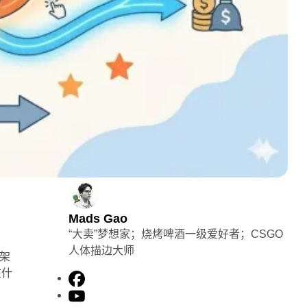
Mads Gao
“大卖”梦想家；烧烤啤酒一级爱好者；CSGO
人体描边大师
略架
在什
F
a
Y