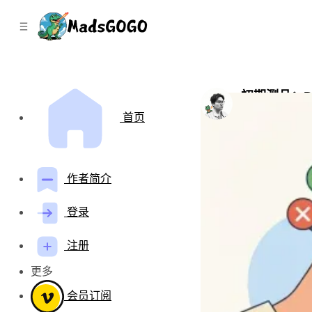
C
S
o
i
d
n
e
t
b
e
n
a
初期测品：Da
r
t
by
Mads Gao
•
四
首页
作者简介
登录
注册
更多
会员订阅