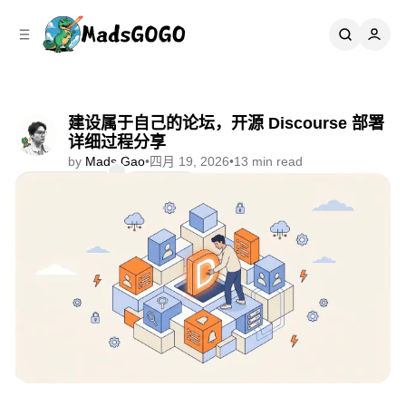
C
S
o
i
d
n
e
t
b
e
n
a
建设属于自己的论坛，开源 Discourse 部署
r
t
详细过程分享
by
Mads Gao
•
四月 19, 2026
•
13 min read
Comments
Share
👨‍💻 数字资产