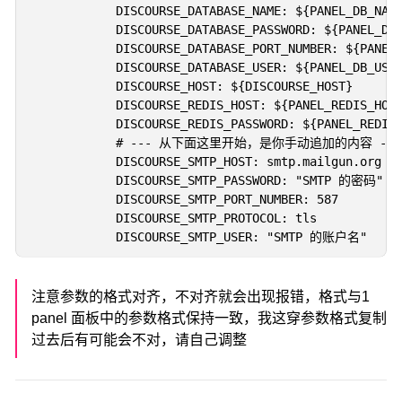
            DISCOURSE_DATABASE_NAME: ${PANEL_DB_NAME
            DISCOURSE_DATABASE_PASSWORD: ${PANEL_DB_
            DISCOURSE_DATABASE_PORT_NUMBER: ${PANEL_
            DISCOURSE_DATABASE_USER: ${PANEL_DB_USER
            DISCOURSE_HOST: ${DISCOURSE_HOST}

            DISCOURSE_REDIS_HOST: ${PANEL_REDIS_HOST
            DISCOURSE_REDIS_PASSWORD: ${PANEL_REDIS_
            # --- 从下面这里开始，是你手动追加的内容 ---

            DISCOURSE_SMTP_HOST: smtp.mailgun
            DISCOURSE_SMTP_PASSWORD: "SMTP 的密码"

            DISCOURSE_SMTP_PORT_NUMBER: 587

            DISCOURSE_SMTP_PROTOCOL: tls

注意参数的格式对齐，不对齐就会出现报错，格式与1
panel 面板中的参数格式保持一致，我这穿参数格式复制
过去后有可能会不对，请自己调整