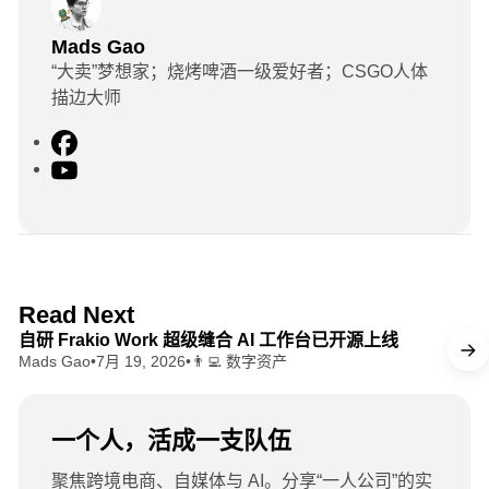
Mads Gao
“大卖”梦想家；烧烤啤酒一级爱好者；CSGO人体
描边大师
F
a
Y
c
o
e
u
b
T
o
u
o
b
8 min read
Read Next
k
e
自研 Frakio Work 超级缝合 AI 工作台已开源上线
Mads Gao
•
7月 19, 2026
•
👨‍💻 数字资产
一个人，活成一支队伍
聚焦跨境电商、自媒体与 AI。分享“一人公司”的实