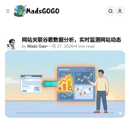
C
S
o
i
d
n
e
t
b
e
n
a
网站关联谷歌数据分析，实时监测网站动态
r
t
by
Mads Gao
•
一月 27, 2026
•
4 min read
Share
📘 一人跨境手册