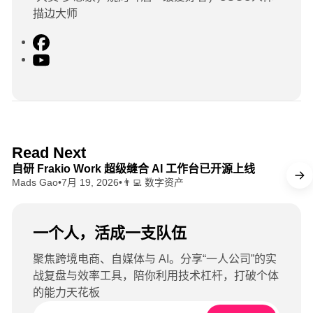
描边大师
F
a
Y
c
o
e
u
b
T
o
u
o
b
8 min read
Read Next
k
e
自研 Frakio Work 超级缝合 AI 工作台已开源上线
Mads Gao
•
7月 19, 2026
•
👨‍💻 数字资产
一个人，活成一支队伍
聚焦跨境电商、自媒体与 AI。分享“一人公司”的实
战复盘与效率工具，陪你利用技术杠杆，打破个体
的能力天花板