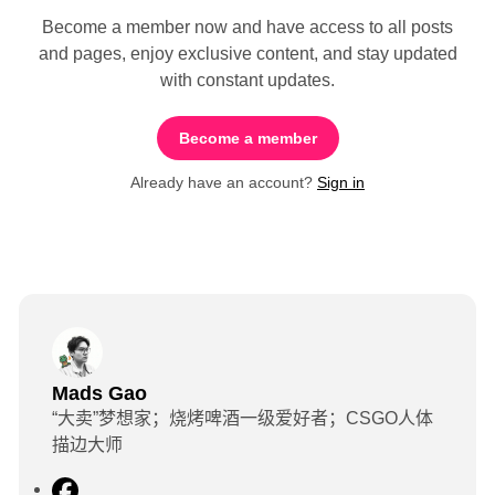
Become a member now and have access to all posts
and pages, enjoy exclusive content, and stay updated
with constant updates.
Become a member
Already have an account?
Sign in
Mads Gao
“大卖”梦想家；烧烤啤酒一级爱好者；CSGO人体
描边大师
F