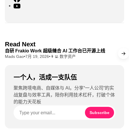
a
Y
c
o
e
u
b
T
o
u
o
b
8 min read
Read Next
k
e
自研 Frakio Work 超级缝合 AI 工作台已开源上线
Mads Gao
•
7月 19, 2026
•
👨‍💻 数字资产
一个人，活成一支队伍
聚焦跨境电商、自媒体与 AI。分享“一人公司”的实
战复盘与效率工具，陪你利用技术杠杆，打破个体
的能力天花板
Subscribe