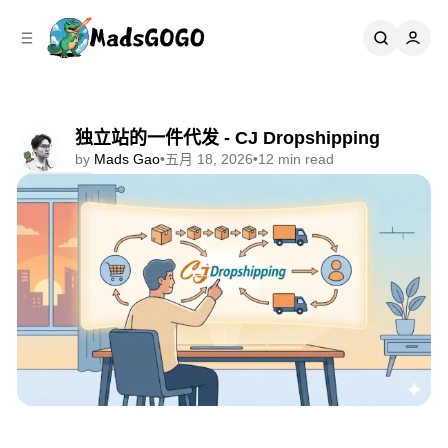
C
S
o
i
d
n
e
t
b
e
n
a
独立站的一件代发 - CJ Dropshipping
r
t
by
Mads Gao
•
五月 18, 2026
•
12 min read
Share
📘 一人跨境手册