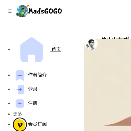
C
S
o
i
d
n
e
t
b
e
n
a
停止出卖时
r
t
by
Mads Gao
•
二
首页
作者简介
登录
注册
更多
会员订阅