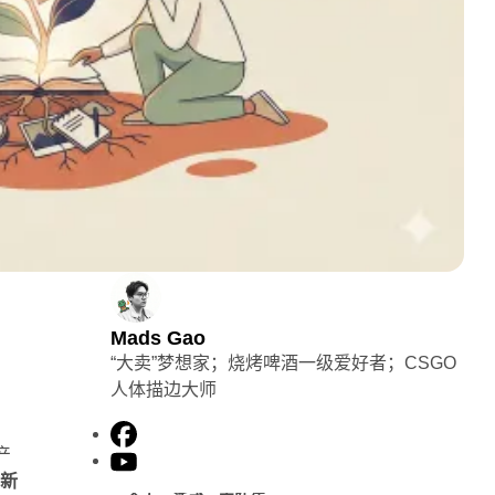
Mads Gao
“大卖”梦想家；烧烤啤酒一级爱好者；CSGO
人体描边大师
F
产
a
Y
找新
c
o