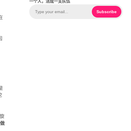
一个人，活成一支队伍
e
u
b
T
Subscribe
在
o
u
o
b
k
e
因
是
挖
盘旋
在做