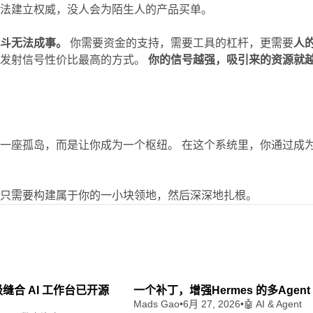
无法建立权威，没人会为陌生人的产品买单。
独斗无法成事。
你需要资金的支持，需要工具的杠杆，更需要
人
界发射信号性价比最高的方式。
你的信号越强，吸引来的资源就
一座孤岛，而是让你成为一个枢纽。 在这个系统里，你通过成
你只需要构建属于你的一小块领地，然后深深地扎根。
8 min read
4
 超级缝合 AI 工作台已开源
一个补丁，增强Hermes 的多Agen
Mads Gao
•
6月 27, 2026
•
🤖 AI & Agent