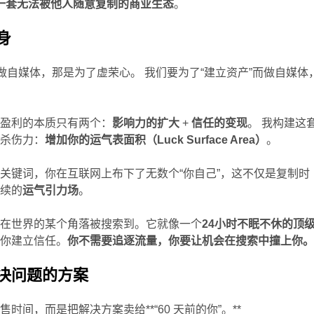
构建一套无法被他人随意复制的商业生态
。
身
而做自媒体，那是为了虚荣心。 我们要为了“建立资产”而做自媒体
，盈利的本质只有两个：
影响力的扩大
+
信任的变现
。 我构建这
具杀伤力：
增加你的运气表面积（Luck Surface Area）
。
关键词，你在互联网上布下了无数个“你自己”，这不仅是复制时
持续的
运气引力场
。
章在世界的某个角落被搜索到。它就像一个
24小时不眠不休的顶
替你建立信任。
你不需要追逐流量，你要让机会在搜索中撞上你
决问题的方案
时间，而是把解决方案卖给**“60 天前的你”。**