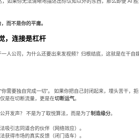
发达，如果你无法清晰地描述出你认知以外的东西，那么即便 AI 胜
。
断力，而不是你的平庸。
觉，连接是杠杆
干一人公司，为什么还要出来发视频？归根结底，这就是在干自
“你需要独自完成一切”。 如果你把自己封闭起来，埋头苦干，拒
不仅是在切断流量，更是在
切断运气
。
公开发声？ 不是为了取悦算法，而是为了
制造缘分
。
无法吸引志同道合的伙伴（网络效应）。
无法获得市场的真实反馈（闭门造车）。