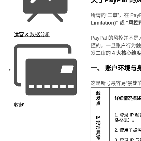
所谓的“二审”，在 Pa
Limitation)”
或
“风控审查
运营 & 数据分析
PayPal 的风控并
控的。一旦账户行为触
发二审的
4 大核心维
一、 账户环境与身份维度
这是新号最容易“暴毙”
触
发
详细情况描
点
收款
1. 登录 I
IP
洛杉矶）。
地
址
2. 使用了被
异
常
3. 登录 I