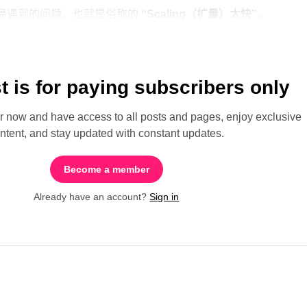
容易遇到的问题，也就是俗称的
“Scaling（扩量）太快”
。
t is for paying subscribers only
ow and have access to all posts and pages, enjoy exclusive
ntent, and stay updated with constant updates.
Become a member
Already have an account?
Sign in