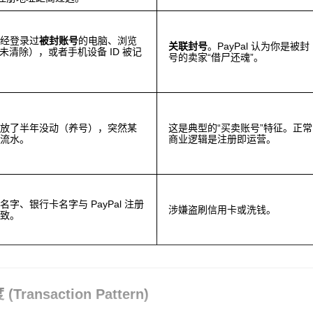
曾经登录过
被封账号
的电脑、浏览
关联封号
。PayPal 认为你是被封
es 未清除），或者手机设备 ID 被记
号的卖家“借尸还魂”。
号放了半年没动（养号），突然某
这是典型的“买卖账号”特征。正常
生流水。
商业逻辑是注册即运营。
字、银行卡名字与 PayPal 注册
涉嫌盗刷信用卡或洗钱。
一致。
ansaction Pattern)