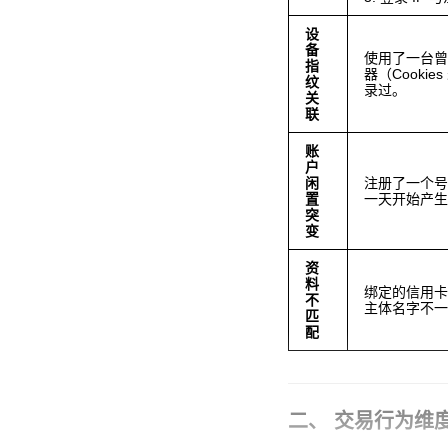
设
备
使用了一台
指
器（Cooki
纹
录过。
关
联
账
户
闲
注册了一个
置
一天开始产
突
变
资
料
绑定的信用卡名
不
主体名字不
匹
配
二、 交易行为维度 (Tr