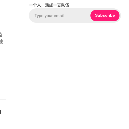
c
o
一个人，活成一支队伍
e
u
b
T
Subscribe
o
u
o
b
监
k
e
触
刻