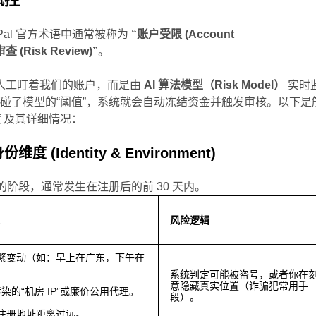
yPal 官方术语中通常被称为
“账户受限 (Account
 (Risk Review)”
。
不是人工盯着我们的账户，而是由
AI 算法模型（Risk Model）
实时
碰了模型的“阈值”，系统就会自动冻结资金并触发审核。以下是
度
及其详细情况：
 (Identity & Environment)
的阶段，通常发生在注册后的前 30 天内。
述
风险逻辑
P 频繁变动（如：早上在广东，下午在
系统判定可能被盗号，或者你在
意隐藏真实位置（诈骗犯常用手
污染的“机房 IP”或廉价公用代理。
段）。
P 与注册地址距离过远。