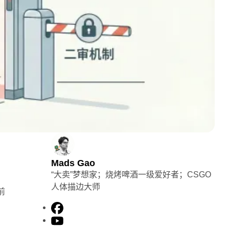
Mads Gao
“大卖”梦想家；烧烤啤酒一级爱好者；CSGO
人体描边大师
前
F
a
Y