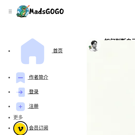
C
S
o
i
d
n
e
t
b
e
n
a
如何判断自己
r
t
by
Mads Gao
•
一
首页
作者简介
登录
注册
更多
会员订阅