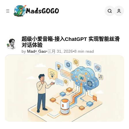
C
S
o
i
d
n
e
t
b
e
n
a
超级小爱音箱-接入ChatGPT 实现智能丝滑
r
t
对话体验
by
Mads Gao
•
三月 31, 2026
•
8 min read
Comments
Share
🤖 AI & Agent