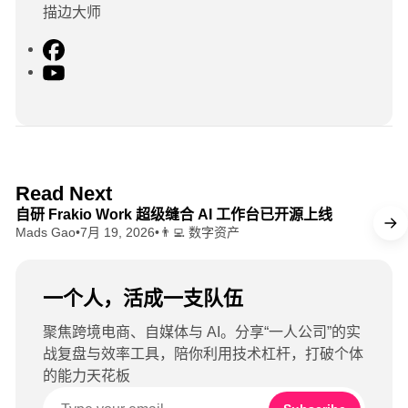
描边大师
F
a
Y
c
o
e
u
b
T
o
u
o
b
8 min read
Read Next
k
e
自研 Frakio Work 超级缝合 AI 工作台已开源上线
Mads Gao
•
7月 19, 2026
•
👨‍💻 数字资产
一个人，活成一支队伍
聚焦跨境电商、自媒体与 AI。分享“一人公司”的实
战复盘与效率工具，陪你利用技术杠杆，打破个体
的能力天花板