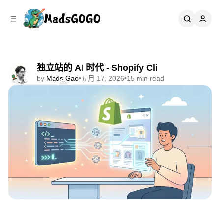
C
S
o
i
d
n
e
t
b
e
n
a
独立站的 AI 时代 - Shopify Cli
r
t
by
Mads Gao
•
五月 17, 2026
•
15 min read
Comments
Share
📘 一人跨境手册