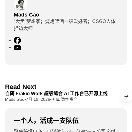
Mads Gao
“大卖”梦想家；烧烤啤酒一级爱好者；CSGO人体
描边大师
F
a
Y
c
o
e
u
b
T
o
u
o
b
8 min read
Read Next
k
e
自研 Frakio Work 超级缝合 AI 工作台已开源上线
Mads Gao
•
7月 19, 2026
•
👨‍💻 数字资产
一个人，活成一支队伍
聚焦跨境电商、自媒体与 AI。分享“一人公司”的实